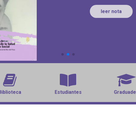
leer nota
Biblioteca
Estudiantes
Graduade
sapp