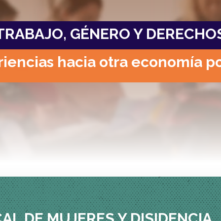
TRABAJO, GÉNERO Y DERECHO
iencias hacia otra economía p
CAL DE MUJERES Y DISIDENCIA