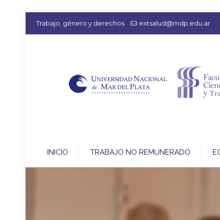
Trabajo, género y derechos
extsalud@mdp.edu.ar
INICIO
TRABAJO NO REMUNERADO
E