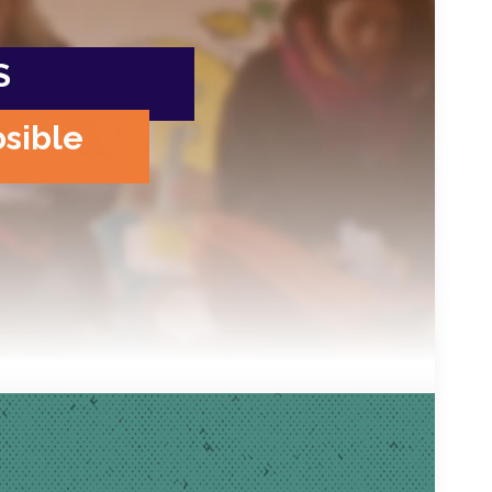
S
osible